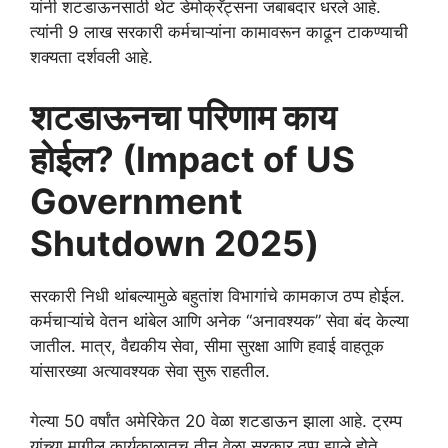
यांनी शटडाऊनसाठी थेट डेमोक्रॅट्सना जबाबदार धरले आहे.
त्यांनी 9 लाख सरकारी कर्मचाऱ्यांना कामावरून काढून टाकण्याची
शक्यता दर्शवली आहे.
शटडाऊनचा परिणाम काय
होईल? (Impact of US
Government
Shutdown 2025)
सरकारी निधी थांबल्यामुळे बहुतांश विभागांचे कामकाज ठप्प होईल.
कर्मचाऱ्यांचे वेतन थांबेल आणि अनेक “अनावश्यक” सेवा बंद केल्या
जातील. मात्र, वैद्यकीय सेवा, सीमा सुरक्षा आणि हवाई वाहतूक
यांसारख्या अत्यावश्यक सेवा सुरू राहतील.
गेल्या 50 वर्षांत अमेरिकेत 20 वेळा शटडाऊन झाला आहे. ट्रम्प
यांच्या मागील कार्यकाळातच तीन वेळा सरकार ठप्प झाले होते.