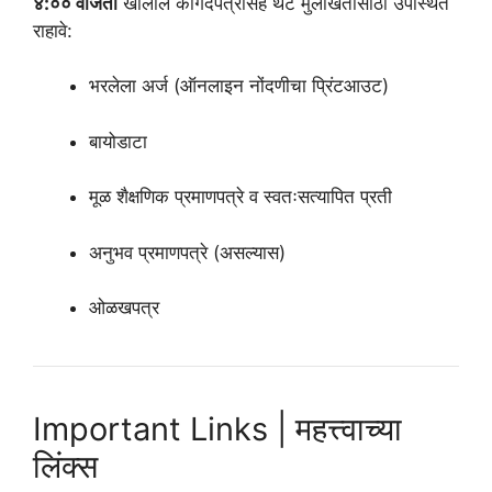
४:०० वाजता
खालील कागदपत्रांसह थेट मुलाखतीसाठी उपस्थित
राहावे:
भरलेला अर्ज (ऑनलाइन नोंदणीचा प्रिंटआउट)
बायोडाटा
मूळ शैक्षणिक प्रमाणपत्रे व स्वतःसत्यापित प्रती
अनुभव प्रमाणपत्रे (असल्यास)
ओळखपत्र
Important Links | महत्त्वाच्या
लिंक्स