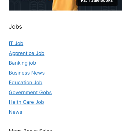
Rs. 1 Sale Books
Jobs
IT Job
Apprentice Job
Banking job
Business News
Education Job
Government Gobs
Helth Care Job
News
Mega Books Sales