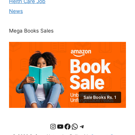
Helth Care Job
News
Mega Books Sales
Sale Books Rs. 1
Instagram
YouTube
Facebook
WhatsApp
Telegram